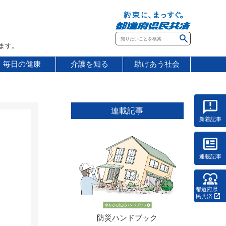
ます。
毎日の健康
介護を知る
助けあう社会
連載記事
新着記事
連載記事
都道府県
民共済
防災ハンドブック