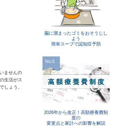
脳に溜まったゴミをおそうじし
よう
簡単スープで認知症予防
いませんの
けの生活がス
むでしょう。
2026年から改正！高額療養費制
度の
変更点と家計への影響を解説