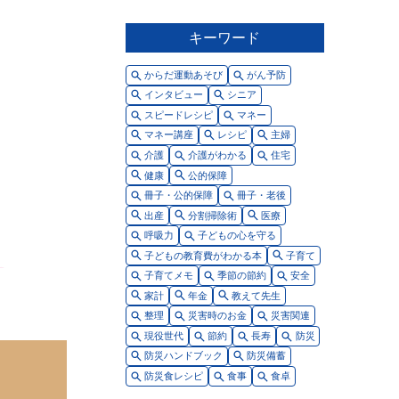
キーワード
からだ運動あそび
がん予防
インタビュー
シニア
スピードレシピ
マネー
マネー講座
レシピ
主婦
介護
介護がわかる
住宅
健康
公的保障
冊子・公的保障
冊子・老後
出産
分割掃除術
医療
呼吸力
子どもの心を守る
子どもの教育費がわかる本
子育て
子育てメモ
季節の節約
安全
家計
年金
教えて先生
整理
災害時のお金
災害関連
現役世代
節約
長寿
防災
防災ハンドブック
防災備蓄
防災食レシピ
食事
食卓