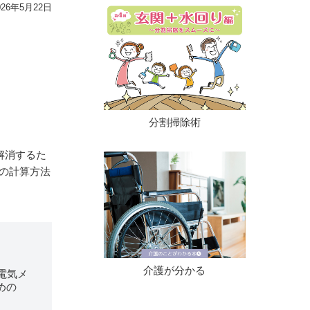
6年5月22日
分割掃除術
解消するた
の計算方法
介護が分かる
電気メ
めの