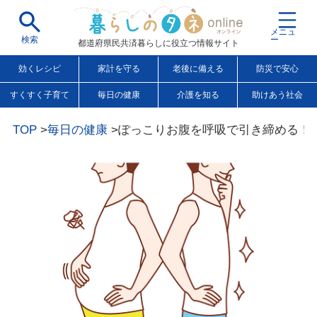
都道府県民共済暮らしに役立つ情報サイト
効くレシピ
家計を守る
老後に備える
防災で安心
すくすく子育て
毎日の健康
介護を知る
助けあう社会
TOP
毎日の健康
ぽっこりお腹を呼吸で引き締める！