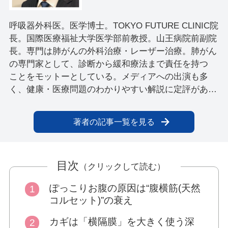
呼吸器外科医。医学博士。TOKYO FUTURE CLINIC院
長。国際医療福祉大学医学部前教授。山王病院前副院
長。専門は肺がんの外科治療・レーザー治療。肺がん
の専門家として、診断から緩和療法まで責任を持つ
ことをモットーとしている。メディアへの出演も多
く、健康・医療問題のわかりやすい解説に定評があ
る。『1回1分！ 100歳でも息切れなし！長生き呼
吸』（あさ出版）、『お腹からへこむ！ すごい「や
著者の記事一覧を見る
せ呼吸」』（講談社）など著書多数。
目次
（クリックして読む）
ぽっこりお腹の原因は“腹横筋(天然
コルセット)”の衰え
カギは「横隔膜」を大きく使う深