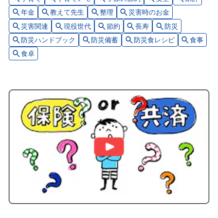
年金
教えて先生
整理
災害時のお金
災害関連
現役世代
節約
長寿
防災
防災ハンドブック
防災備蓄
防災食レシピ
食事
食卓