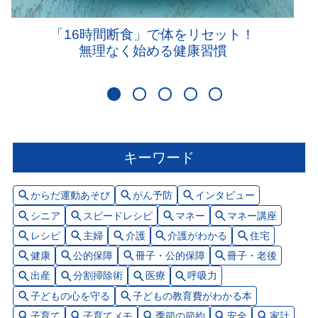
「16時間断食」で体をリセット！
無理なく始める健康習慣
キーワード
からだ運動あそび
がん予防
インタビュー
シニア
スピードレシピ
マネー
マネー講座
レシピ
主婦
介護
介護がわかる
住宅
健康
公的保障
冊子・公的保障
冊子・老後
出産
分割掃除術
医療
呼吸力
子どもの心を守る
子どもの教育費がわかる本
子育て
子育てメモ
季節の節約
安全
家計